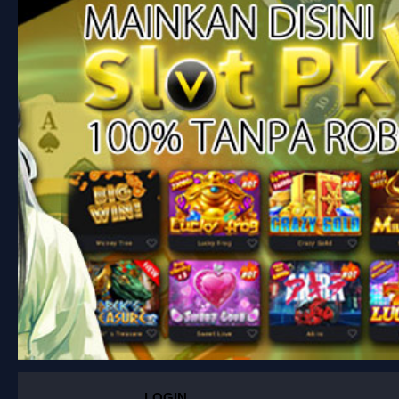
LOGIN