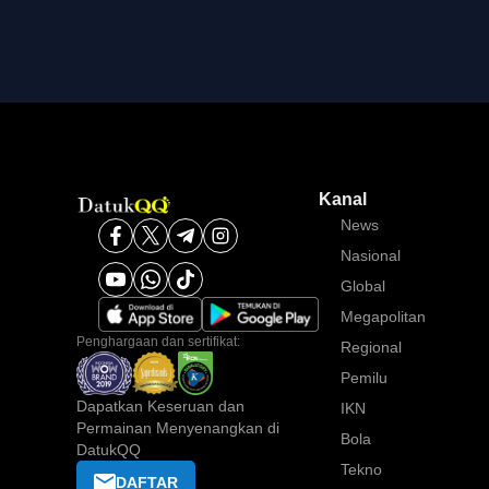
Kanal
News
Nasional
Global
Megapolitan
Penghargaan dan sertifikat:
Regional
Pemilu
Dapatkan Keseruan dan
IKN
Permainan Menyenangkan di
Bola
DatukQQ
Tekno
DAFTAR