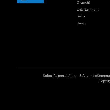
Otomotif
Entertainment
Sains
Health
Kabar Palmerah
About Us
Advertise
Ketentu
Copyri