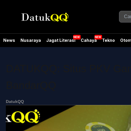
News
Nusaraya
Jagat Literasi
Cahaya
Tekno
Otom
DATUKQQ: Situs PKV Gam
BandarQQ
DatukQQ