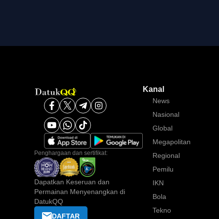
Kanal
News
Nasional
Global
Megapolitan
Penghargaan dan sertifikat:
Regional
Pemilu
Dapatkan Keseruan dan
IKN
Permainan Menyenangkan di
Bola
DatukQQ
Tekno
DAFTAR