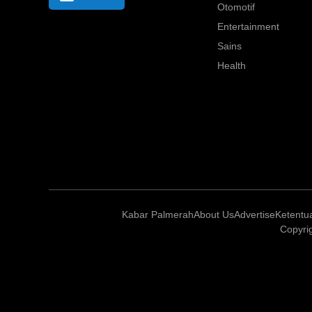
Otomotif
Entertainment
Sains
Health
Kabar Palmerah
About Us
Advertise
Ketentu
Copyri