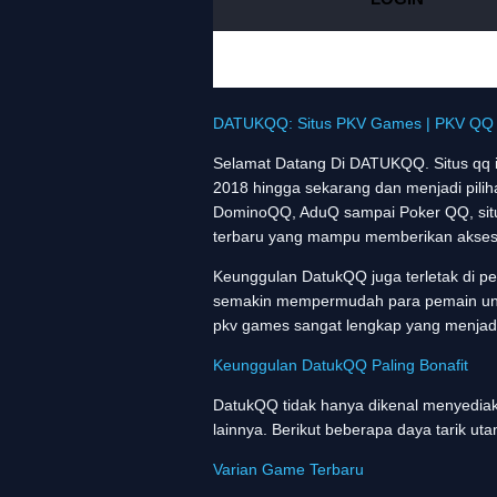
DATUKQQ: Situs PKV Games | PKV QQ
Selamat Datang Di
DATUKQQ
. Situs q
2018 hingga sekarang dan menjadi pilih
DominoQQ, AduQ sampai Poker QQ, situs i
terbaru yang mampu memberikan akses lo
Keunggulan DatukQQ juga terletak di pe
semakin mempermudah para pemain untuk
pkv games sangat lengkap yang menjad
Keunggulan DatukQQ Paling Bonafit
DatukQQ tidak hanya dikenal menyediaka
lainnya. Berikut beberapa daya tarik ut
Varian Game Terbaru