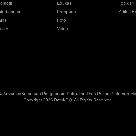
omotif
Edukasi
Topik Pil
tertainment
Parapuan
Artikel H
ins
Foto
alth
Video
Us
Advertise
Ketentuan Penggunaan
Kebijakan Data Pribadi
Pedoman Med
Copyright 2026 DatukQQ. All Rights Reserved.