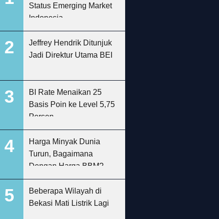
Status Emerging Market
Indonesia
2
Jeffrey Hendrik Ditunjuk
Jadi Direktur Utama BEI
3
BI Rate Menaikan 25
Basis Poin ke Level 5,75
Persen
4
Harga Minyak Dunia
Turun, Bagaimana
Dengan Harga BBM?
5
Beberapa Wilayah di
Bekasi Mati Listrik Lagi