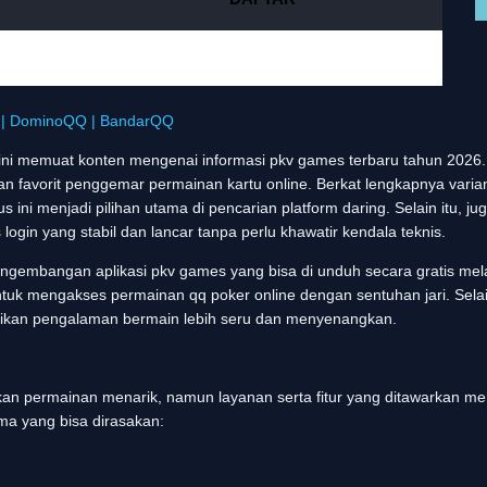
 | DominoQQ | BandarQQ
q ini memuat konten mengenai informasi pkv games terbaru tahun 2026
an favorit penggemar permainan kartu online. Berkat lengkapnya vari
ni menjadi pilihan utama di pencarian platform daring. Selain itu, jug
gin yang stabil dan lancar tanpa perlu khawatir kendala teknis.
ngembangan aplikasi pkv games yang bisa di unduh secara gratis mela
 mengakses permainan qq poker online dengan sentuhan jari. Selain 
ikan pengalaman bermain lebih seru dan menyenangkan.
n permainan menarik, namun layanan serta fitur yang ditawarkan memil
ama yang bisa dirasakan: