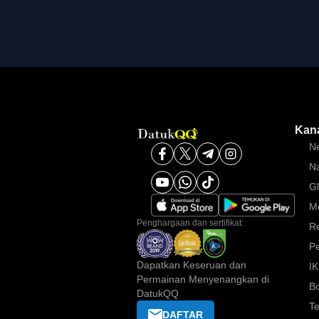
Kan
N
Na
Gl
M
Penghargaan dan sertifikat:
Re
P
Dapatkan Keseruan dan
I
Permainan Menyenangkan di
Bo
DatukQQ
T
DAFTAR