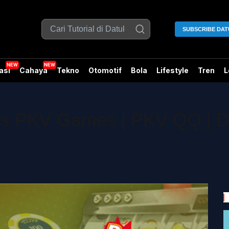
SUBSCRIBE DA
asi
Cahaya
Tekno
Otomotif
Bola
Lifestyle
Tren
L
s PKV Games | PKV QQ | 