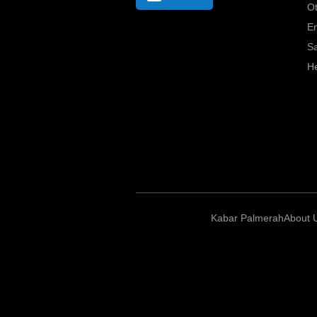
Ot
En
Sa
He
Kabar Palmerah
About 