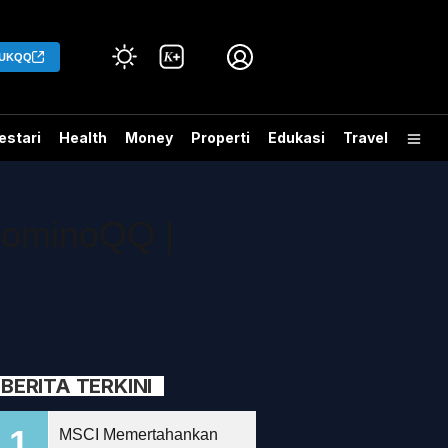
TUKQQ
estari
Health
Money
Properti
Edukasi
Travel
DominoQQ |
BERITA TERKINI
1
MSCI Memertahankan